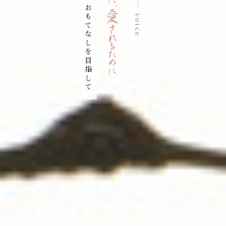
懐深いおもてなしを目指して
voice