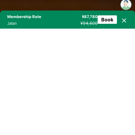
Membership Rate
¥87,780
Book
¥94,600
Jalan
料理に関するお客様の声
Guest Reviews
「じゃらん」「楽天トラベル」「一休.com」に
寄せられたお客様からのクチコミをご紹介いたします。
お客様の声一覧
おもてなし
料理
客室
温泉